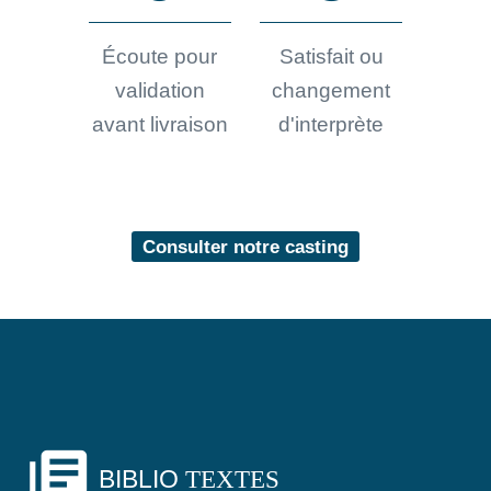
Écoute pour
Satisfait ou
validation
changement
avant livraison
d'interprète
Consulter notre casting
library_books
BIBLIO
TEXTES