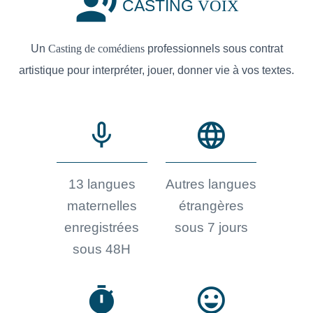
record_voice_over
CASTING
VOIX
Un
Casting de comédiens
professionnels sous contrat
artistique pour interpréter, jouer, donner vie à vos textes.
mic_none
language
13 langues
Autres langues
maternelles
étrangères
enregistrées
sous 7 jours
sous 48H
timer
sentiment_very_satisfied